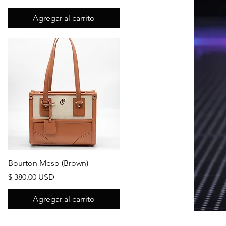
Agregar al carrito
Vista rápida
Bourton Meso (Brown)
Precio
$ 380.00 USD
Agregar al carrito