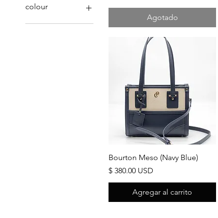
380 US$
420 US$
colour
Agotado
Vista rápida
Bourton Meso (Navy Blue)
Precio
$ 380.00 USD
Agregar al carrito